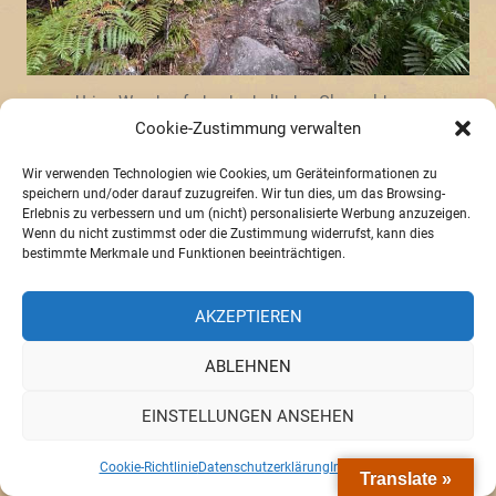
Urige Wanderpfade oberhalb des Glaswaldsees
Cookie-Zustimmung verwalten
Die nächsten 10 km bis zur großen Straßenkreuzung
Wir verwenden Technologien wie Cookies, um Geräteinformationen zu
Alexanderschanze sind einfach nur öde breite
speichern und/oder darauf zuzugreifen. Wir tun dies, um das Browsing-
Erlebnis zu verbessern und um (nicht) personalisierte Werbung anzuzeigen.
Forstautobahnen. Ich laufe im Takt meiner
Wenn du nicht zustimmst oder die Zustimmung widerrufst, kann dies
Wanderstöcke wie ein Automat und schrubbe die
bestimmte Merkmale und Funktionen beeinträchtigen.
Kilometer weg. Effizient, aber toll ist das nicht.
Erschreckend sind die radikalen Baumfällungen.
AKZEPTIEREN
Große Flächen werden vollständig abgeholzt, die
ABLEHNEN
Bodenstruktur ist zerstört durch die schweren
Maschinen.
EINSTELLUNGEN ANSEHEN
Großflächige Abholzungen unmittelbar vor dem „Bannwald“.
Cookie-Richtlinie
Datenschutzerklärung
Impressum
Translate »
Und direkt daneben ein Hinweisschild, dass Wanderer auf