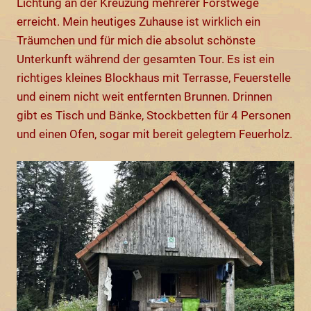
Lichtung an der Kreuzung mehrerer Forstwege
erreicht. Mein heutiges Zuhause ist wirklich ein
Träumchen und für mich die absolut schönste
Unterkunft während der gesamten Tour. Es ist ein
richtiges kleines Blockhaus mit Terrasse, Feuerstelle
und einem nicht weit entfernten Brunnen. Drinnen
gibt es Tisch und Bänke, Stockbetten für 4 Personen
und einen Ofen, sogar mit bereit gelegtem Feuerholz.