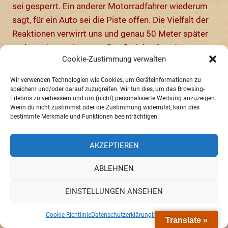
sei gesperrt. Ein anderer Motorradfahrer wiederum
sagt, für ein Auto sei die Piste offen. Die Vielfalt der
Reaktionen verwirrt uns und genau 50 Meter später
stehen wir vor einem großen Steinhaufen, der quer
Cookie-Zustimmung verwalten
die gesamte Straße sperrt. Wir können nicht
nachvollziehen, wieso derselbe Motorradfahrer, der
Wir verwenden Technologien wie Cookies, um Geräteinformationen zu
Minuten zuvor an der einzigen, ca 1 Meter breiten
speichern und/oder darauf zuzugreifen. Wir tun dies, um das Browsing-
Erlebnis zu verbessern und um (nicht) personalisierte Werbung anzuzeigen.
freien Stelle, auf einem Balken über den breiten
Wenn du nicht zustimmst oder die Zustimmung widerrufst, kann dies
Graben der Baustelle balanciert ist, in voller
bestimmte Merkmale und Funktionen beeinträchtigen.
Überzeugung und trotz mehrfacher Nachfrage meint,
wir könnten da mit dem Auto durch. Vielleicht
AKZEPTIEREN
gebietet es einfach die Mentalität, aus Höflichkeit
ABLEHNEN
eine angenehme Auskunft zu geben.
EINSTELLUNGEN ANSEHEN
Es hilft nichts, nur wenige Kilometer vor Santa Isabel
heißt es umdrehen, wir müssen wieder 40 Kilometer
Cookie-Richtlinie
Datenschutzerklärung
Impressum
Translate »
zurück nach Murillo. Auf der Rückfahrt merken wir