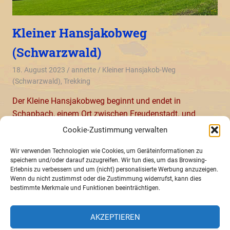
Kleiner Hansjakobweg
(Schwarzwald)
18. August 2023
annette
Kleiner Hansjakob-Weg
(Schwarzwald)
,
Trekking
Der Kleine Hansjakobweg beginnt und endet in
Schapbach, einem Ort zwischen Freudenstadt. und
Wolfach im mittleren Schwarzwald. Der 45 Kilometer
Cookie-Zustimmung verwalten
langer Rundwanderweg durch tiefe Wälder und über
aussichtsreiche Höhen ist ideal für eine entspannte
Wir verwenden Technologien wie Cookies, um Geräteinformationen zu
speichern und/oder darauf zuzugreifen. Wir tun dies, um das Browsing-
Wochenendtour.
Erlebnis zu verbessern und um (nicht) personalisierte Werbung anzuzeigen.
Wenn du nicht zustimmst oder die Zustimmung widerrufst, kann dies
WEITERLESEN
bestimmte Merkmale und Funktionen beeinträchtigen.
AKZEPTIEREN
Impressum
»
Datenschutzerklaerung
»
Cookie-Richtlinie (EU)