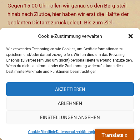
Gegen 15.00 Uhr rollen wir genau so den Berg steil
hinab nach Zlutice, hier haben wir erst die Hälfte der
geplanten Distanz zurückgelegt. Bis zum Ziel
Jesenice schaffen wir es so nicht mehr und
Cookie-Zustimmung verwalten
dazwischen liegen noch viele Berge und Täler sowie
nur wenige „böhmische Dörfer“, wahrscheinlich ohne
Wir verwenden Technologien wie Cookies, um Geräteinformationen zu
speichern und/oder darauf zuzugreifen. Wir tun dies, um das Browsing-
Übernachtungsmöglichkeit.
Erlebnis zu verbessern und um (nicht) personalisierte Werbung anzuzeigen.
Wenn du nicht zustimmst oder die Zustimmung widerrufst, kann dies
bestimmte Merkmale und Funktionen beeinträchtigen.
AKZEPTIEREN
ABLEHNEN
EINSTELLUNGEN ANSEHEN
Cookie-Richtlinie
Datenschutzerklärung
Impressum
Translate »