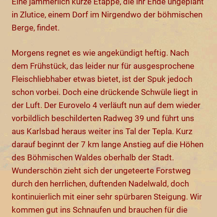
Eine jämmerlich kurze Etappe, die ihr Ende ungeplant
in Zlutice, einem Dorf im Nirgendwo der böhmischen
Berge, findet.
Morgens regnet es wie angekündigt heftig. Nach
dem Frühstück, das leider nur für ausgesprochene
Fleischliebhaber etwas bietet, ist der Spuk jedoch
schon vorbei. Doch eine drückende Schwüle liegt in
der Luft. Der Eurovelo 4 verläuft nun auf dem wieder
vorbildlich beschilderten Radweg 39 und führt uns
aus Karlsbad heraus weiter ins Tal der Tepla. Kurz
darauf beginnt der 7 km lange Anstieg auf die Höhen
des Böhmischen Waldes oberhalb der Stadt.
Wunderschön zieht sich der ungeteerte Forstweg
durch den herrlichen, duftenden Nadelwald, doch
kontinuierlich mit einer sehr spürbaren Steigung. Wir
kommen gut ins Schnaufen und brauchen für die