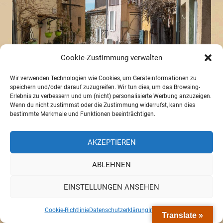
Cookie-Zustimmung verwalten
Wir verwenden Technologien wie Cookies, um Geräteinformationen zu
speichern und/oder darauf zuzugreifen. Wir tun dies, um das Browsing-
Erlebnis zu verbessern und um (nicht) personalisierte Werbung anzuzeigen.
– ohne Autos
Wenn du nicht zustimmst oder die Zustimmung widerrufst, kann dies
bestimmte Merkmale und Funktionen beeinträchtigen.
Im Weiler Le Plan nahe des verlassenen Dorfes
Chateauneuf, das malerisch auf einem Bergrücken
AKZEPTIEREN
thront, erreichen wir wieder Asphalt und ein paar
ABLEHNEN
Kilometer und viele Kurven weiter sind wir in La
Palud. Am eiskalten Dorfbrunnen wird sich zuerst
EINSTELLUNGEN ANSEHEN
gründlich gewaschen, sogar die Haare. Eigentlich
wollten wir hier Brot kaufen, doch Restaurants,
Cookie-Richtlinie
Datenschutzerklärung
Impressum
Translate »
Bäckerei und der kleine Supermarkt öffnen erst Mitte