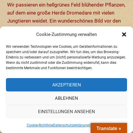
Wir passieren ein hellgrünes Feld blühender Pflanzen,
auf dem eine große Herde Dromedare mit vielen
Jungtieren weidet. Ein wunderschönes Bild vor den
goldroten Dünen. Am Nachmittag darf sich unser
Cookie-Zustimmung verwalten
treuer Bus dann ausruhen, wir haben unseren idealen
Stellplatz für die Nacht zwischen den Dünen
Wir verwenden Technologien wie Cookies, um Geräteinformationen zu
gefunden. Den Rest des Tages verbummeln wir mit
speichern und/oder darauf zuzugreifen. Wir tun dies, um das Browsing-
Erlebnis zu verbessern und um (nicht) personalisierte Werbung anzuzeigen.
kleinen Spaziergängen, ein wenig zeichnen oder auch
Wenn du nicht zustimmst oder die Zustimmung widerrufst, kann dies
einfach nur mit Betrachtung dieser grandiosen
bestimmte Merkmale und Funktionen beeinträchtigen.
Landschaft. Ein kitschiger Sonnenuntergang, ein
Lagerfeuer und ein funkelnder Sternenhimnel machen
AKZEPTIEREN
die Saharaidylle perfekt. Doch man sollte sich nicht
ABLEHNEN
täuschen lassen. Auch hier sind wir natürlich nicht
alleine. Jeeps karren Touristen für eine Übernachtung
EINSTELLUNGEN ANSEHEN
im“Original Beduinen-Zeltlager“ in die Dünen. Abends
hört man die Trommeln der Folkloregruppen und das
Cookie-Richtlinie
Datenschutzerklärung
Impressum
Translate »
erbärmliche Gebrüll der Dromedare, gegen das das