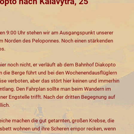
opto nach Kalavytra, 25
egen 9:00 Uhr stehen wir am Ausgangspunkt unserer
im Norden des Peloponnes. Noch einen stärkenden
os.
r noch nicht, er verläuft ab dem Bahnhof Diakopto
in die Berge führt und bei den Wochenendausflüglern
leise verboten, aber das stört hier keinen und immerhin
r entlang. Den Fahrplan sollte man beim Wandern im
er Engstelle trifft. Nach der dritten Begegnung auf
lich.
eiche machen die gut getarnten, großen Krebse, die
isbett wohnen und ihre Scheren empor recken, wenn