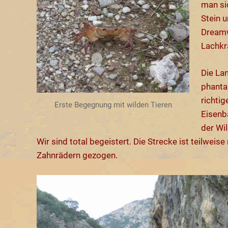
man si
Stein u
Dreamw
Lachk
Die Lan
phantas
richti
Erste Begegnung mit wilden Tieren
Eisenb
der Wi
Wir sind total begeistert. Die Strecke ist teilweise 
Zahnrädern gezogen.