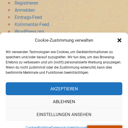
Registrieren
Anmelden
Eintrags-Feed
Kommentar-Feed
WordPress.org
Cookie-Zustimmung verwalten
SONSTIGES
Wir verwenden Technologien wie Cookies, um Geräteinformationen zu
speichern und/oder darauf zuzugreifen. Wir tun dies, um das Browsing-
Datenschutzerklärung
Erlebnis zu verbessern und um (nicht) personalisierte Werbung anzuzeigen.
Registrieren für Newsletter
Wenn du nicht zustimmst oder die Zustimmung widerrufst, kann dies
Benutzer löschen
bestimmte Merkmale und Funktionen beeinträchtigen.
AKZEPTIEREN
Impressum
»
Datenschutzerklaerung
»
Cookie-Richtlinie (EU)
ABLEHNEN
EINSTELLUNGEN ANSEHEN
Cookie-Richtlinie
Datenschutzerklärung
Impressum