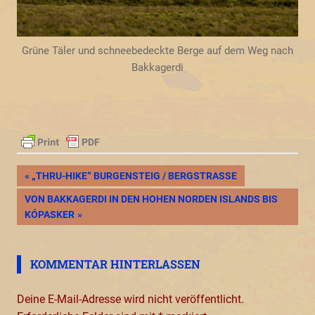
Grüne Täler und schneebedeckte Berge auf dem Weg nach
Bakkagerdi
Beitragsnavigation
VORHERIGER
„THRU-HIKE“ BURGENSTEIG / BERGSTRASSE
BEITRAG:
NÄCHSTER
VON BAKKAGERDI IN DEN HOHEN NORDEN ISLANDS BIS
BEITRAG:
KÓPASKER
KOMMENTAR HINTERLASSEN
Deine E-Mail-Adresse wird nicht veröffentlicht.