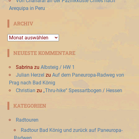
Von Chañaral an der Pazifikküste Chiles nach
Arequipa in Peru
ARCHIV
Archiv
NEUESTE KOMMENTARE
Sabrina
zu
Albsteig / HW 1
Julian Herzel
zu
Auf dem Paneuropa-Radweg von
Prag nach Bad König
Christian
zu
„Thru-hike“ Spessartbogen / Hessen
KATEGORIEN
Radtouren
Radtour Bad König und zurück auf Paneuropa-
Radweg