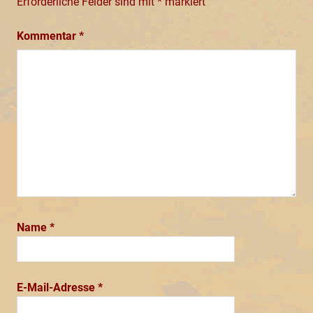
Erforderliche Felder sind mit
*
markiert
Kommentar
*
Name
*
E-Mail-Adresse
*