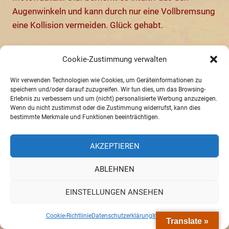
Augenwinkeln und kann durch nur eine Vollbremsung
eine Kollision vermeiden. Glück gehabt.
Drei junge Frauen aus Kolumbien, Italien und
Cookie-Zustimmung verwalten
Griechenland wohnen als Volunteers momentan bei
Freddy. Er ist ein herrlicher Gastgeber, der einfach
Wir verwenden Technologien wie Cookies, um Geräteinformationen zu
speichern und/oder darauf zuzugreifen. Wir tun dies, um das Browsing-
nur Spaß daran hat, Reisende kennenzulernen. Eine
Erlebnis zu verbessern und um (nicht) personalisierte Werbung anzuzeigen.
sehr schöne Begegnung. Das ist so eine Sache, die
Wenn du nicht zustimmst oder die Zustimmung widerrufst, kann dies
bestimmte Merkmale und Funktionen beeinträchtigen.
ich beim Reisen so liebe. Unverhofft ergeben sich
aus eigentlich ärgerlichen Dingen dann doch schöne
AKZEPTIEREN
Erlebnisse.
ABLEHNEN
Refugio Lima, 11.-13.10.2025
EINSTELLUNGEN ANSEHEN
Die letzte Etappe steht an. Nach einem herzlichen
Cookie-Richtlinie
Datenschutzerklärung
Impressum
Abschied von unserem Gastgeber Freddy geht es auf
Translate »