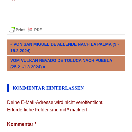
Beitragsnavigation
VORHERIGER
VON SAN MIGUEL DE ALLENDE NACH LA PALMA (9.-
BEITRAG:
15.2.2024)
NÄCHSTER
VOM VULKAN NEVADO DE TOLUCA NACH PUEBLA
BEITRAG:
(25.2. -1.3.2024)
KOMMENTAR HINTERLASSEN
Deine E-Mail-Adresse wird nicht veröffentlicht.
Erforderliche Felder sind mit
*
markiert
Kommentar
*