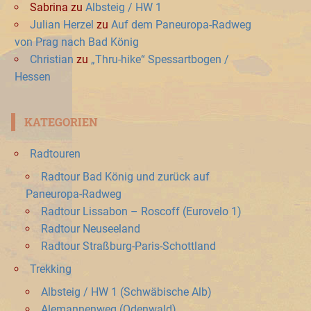
Sabrina
zu
Albsteig / HW 1
Julian Herzel
zu
Auf dem Paneuropa-Radweg
von Prag nach Bad König
Christian
zu
„Thru-hike“ Spessartbogen /
Hessen
KATEGORIEN
Radtouren
Radtour Bad König und zurück auf
Paneuropa-Radweg
Radtour Lissabon – Roscoff (Eurovelo 1)
Radtour Neuseeland
Radtour Straßburg-Paris-Schottland
Trekking
Albsteig / HW 1 (Schwäbische Alb)
Alemannenweg (Odenwald)