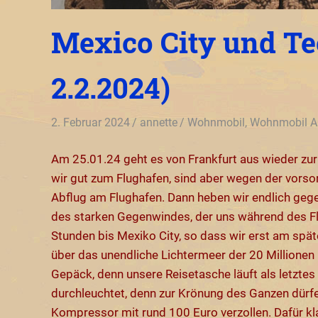
Mexico City und Teo
2.2.2024)
2. Februar 2024
annette
Wohnmobil
,
Wohnmobil A
Am 25.01.24 geht es von Frankfurt aus wieder zu
wir gut zum Flughafen, sind aber wegen der vorsor
Abflug am Flughafen. Dann heben wir endlich geg
des starken Gegenwindes, der uns während des Flu
Stunden bis Mexiko City, so dass wir erst am spät
über das unendliche Lichtermeer der 20 Millionen
Gepäck, denn unsere Reisetasche läuft als letzte
durchleuchtet, denn zur Krönung des Ganzen dürf
Kompressor mit rund 100 Euro verzollen. Dafür kla