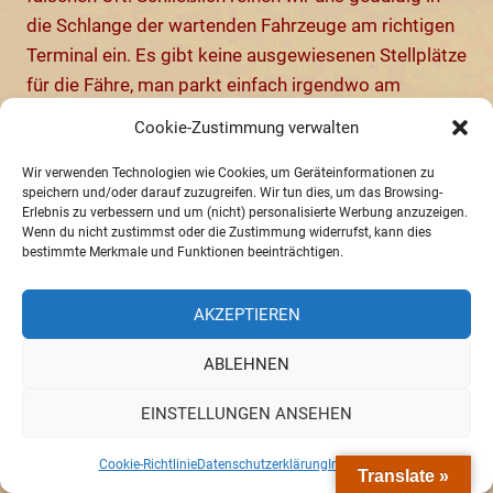
die Schlange der wartenden Fahrzeuge am richtigen
Terminal ein. Es gibt keine ausgewiesenen Stellplätze
für die Fähre, man parkt einfach irgendwo am
Straßenrand, was zu etwas chaotischen
Cookie-Zustimmung verwalten
Verhältnissen führt. Ein selbst ernannter Ordner in
gelber Warnweste dirigiert mit viel Engagement, aber
Wir verwenden Technologien wie Cookies, um Geräteinformationen zu
speichern und/oder darauf zuzugreifen. Wir tun dies, um das Browsing-
wenig Ahnung den Fahrzeugstrom und möchte
Erlebnis zu verbessern und um (nicht) personalisierte Werbung anzuzeigen.
anschließend ein Trinkgeld für seine Mühe.
Wenn du nicht zustimmst oder die Zustimmung widerrufst, kann dies
bestimmte Merkmale und Funktionen beeinträchtigen.
Beeindruckt beobachten wir, wie die langen Lkw von
der ankommenden Fähre durch die zugeparkte
AKZEPTIEREN
Fahrgasse manövrieren. Schließlich sind auch wir an
Bord, kurz nach 17 Uhr legt das Schiff ab.
ABLEHNEN
EINSTELLUNGEN ANSEHEN
Cookie-Richtlinie
Datenschutzerklärung
Impressum
Translate »