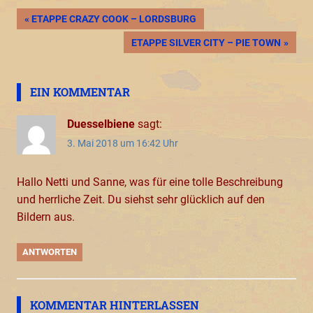
Beitragsnavigation
VORHERIGER
ETAPPE CRAZY COOK – LORDSBURG
BEITRAG:
NÄCHSTER
ETAPPE SILVER CITY – PIE TOWN
BEITRAG:
EIN KOMMENTAR
Duesselbiene
sagt:
3. Mai 2018 um 16:42 Uhr
Hallo Netti und Sanne, was für eine tolle Beschreibung
und herrliche Zeit. Du siehst sehr glücklich auf den
Bildern aus.
ANTWORTEN
KOMMENTAR HINTERLASSEN