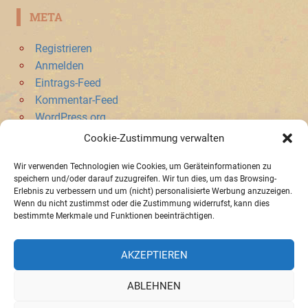
META
Registrieren
Anmelden
Eintrags-Feed
Kommentar-Feed
WordPress.org
Cookie-Zustimmung verwalten
SONSTIGES
Wir verwenden Technologien wie Cookies, um Geräteinformationen zu
speichern und/oder darauf zuzugreifen. Wir tun dies, um das Browsing-
Datenschutzerklärung
Erlebnis zu verbessern und um (nicht) personalisierte Werbung anzuzeigen.
Registrieren für Newsletter
Wenn du nicht zustimmst oder die Zustimmung widerrufst, kann dies
Benutzer löschen
bestimmte Merkmale und Funktionen beeinträchtigen.
AKZEPTIEREN
Impressum
»
Datenschutzerklaerung
»
Cookie-Richtlinie (EU)
ABLEHNEN