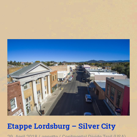
Etappe Lordsburg – Silver City
29. April 2018
annette
Continental Divide Trail (USA)
,