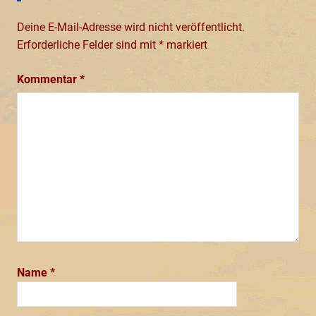
Deine E-Mail-Adresse wird nicht veröffentlicht.
Erforderliche Felder sind mit
*
markiert
Kommentar
*
Name
*