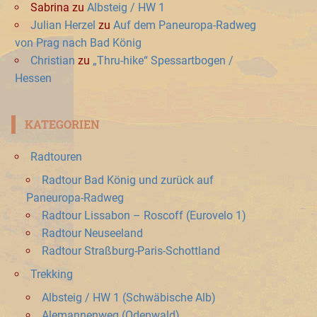
Sabrina
zu
Albsteig / HW 1
Julian Herzel
zu
Auf dem Paneuropa-Radweg
von Prag nach Bad König
Christian
zu
„Thru-hike“ Spessartbogen /
Hessen
KATEGORIEN
Radtouren
Radtour Bad König und zurück auf
Paneuropa-Radweg
Radtour Lissabon – Roscoff (Eurovelo 1)
Radtour Neuseeland
Radtour Straßburg-Paris-Schottland
Trekking
Albsteig / HW 1 (Schwäbische Alb)
Alemannenweg (Odenwald)