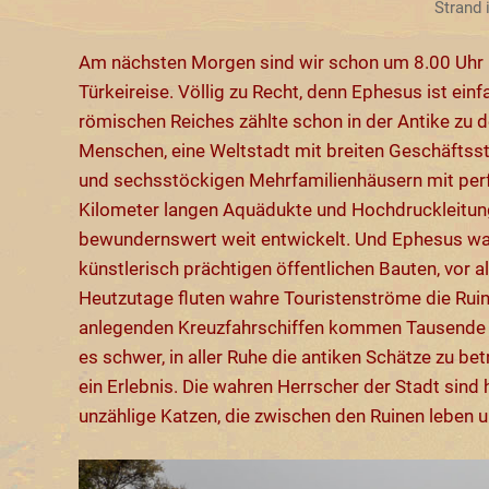
Strand
Am nächsten Morgen sind wir schon um 8.00 Uhr i
Türkeireise. Völlig zu Recht, denn Ephesus ist ein
römischen Reiches zählte schon in der Antike zu 
Menschen, eine Weltstadt mit breiten Geschäftss
und sechsstöckigen Mehrfamilienhäusern mit per
Kilometer langen Aquädukte und Hochdruckleitung
bewundernswert weit entwickelt. Und Ephesus war 
künstlerisch prächtigen öffentlichen Bauten, vor al
Heutzutage fluten wahre Touristenströme die Rui
anlegenden Kreuzfahrschiffen kommen Tausende gl
es schwer, in aller Ruhe die antiken Schätze zu be
ein Erlebnis. Die wahren Herrscher der Stadt sind 
unzählige Katzen, die zwischen den Ruinen leben 