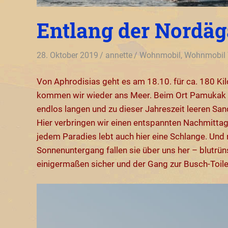
Entlang der Nordäg
28. Oktober 2019
annette
Wohnmobil
,
Wohnmobil T
Von Aphrodisias geht es am 18.10. für ca. 180 Ki
kommen wir wieder ans Meer. Beim Ort Pamukak k
endlos langen und zu dieser Jahreszeit leeren Sands
Hier verbringen wir einen entspannten Nachmitta
jedem Paradies lebt auch hier eine Schlange. Und n
Sonnenuntergang fallen sie über uns her – blutrün
einigermaßen sicher und der Gang zur Busch-Toile