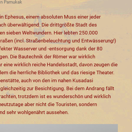
 in Pamukak
n Ephesus, einem absoluten Muss einer jeder
fach überwältigend. Die drittgrößte Stadt des
den sieben Weltwundern. Hier lebten 250.000
traßen (incl. Straßenbeleuchtung und Entwässerung!)
fekter Wasserver und -entsorgung dank der 80
en. Die Bautechnik der Römer war wirklich
eine wirklich reiche Handelsstadt, davon zeugen die
lem die herrliche Bibliothek und das riesige Theater.
nenstätte, auch von den im nahen Kusadasi
eichzeitig zur Besichtigung. Bei dem Andrang fällt
trachten, trotzdem ist es wunderschön und wirklich
heutzutage aber nicht die Touristen, sondern
und sehr wohlgenährt aussehen.