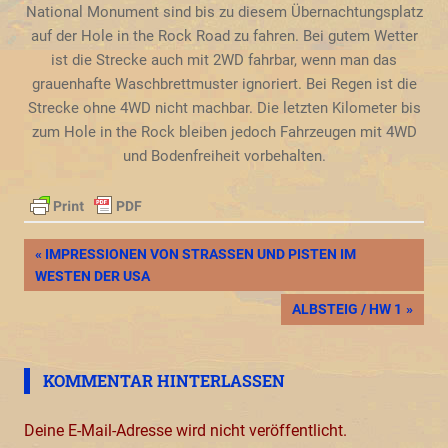
National Monument sind bis zu diesem Übernachtungsplatz
auf der Hole in the Rock Road zu fahren. Bei gutem Wetter
ist die Strecke auch mit 2WD fahrbar, wenn man das
grauenhafte Waschbrettmuster ignoriert. Bei Regen ist die
Strecke ohne 4WD nicht machbar. Die letzten Kilometer bis
zum Hole in the Rock bleiben jedoch Fahrzeugen mit 4WD
und Bodenfreiheit vorbehalten.
Beitragsnavigation
VORHERIGER
IMPRESSIONEN VON STRASSEN UND PISTEN IM W
BEITRAG:
ESTEN DER USA
NÄCHSTER
ALBSTEIG / HW 1
BEITRAG:
KOMMENTAR HINTERLASSEN
Deine E-Mail-Adresse wird nicht veröffentlicht.