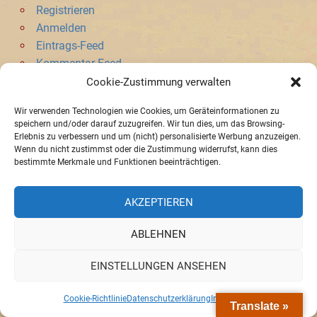
Registrieren
Anmelden
Eintrags-Feed
Kommentar-Feed
WordPress.org
Cookie-Zustimmung verwalten
Wir verwenden Technologien wie Cookies, um Geräteinformationen zu
SONSTIGES
speichern und/oder darauf zuzugreifen. Wir tun dies, um das Browsing-
Erlebnis zu verbessern und um (nicht) personalisierte Werbung anzuzeigen.
Datenschutzerklärung
Wenn du nicht zustimmst oder die Zustimmung widerrufst, kann dies
bestimmte Merkmale und Funktionen beeinträchtigen.
Registrieren für Newsletter
Benutzer löschen
AKZEPTIEREN
ABLEHNEN
Impressum
»
Datenschutzerklaerung
»
Cookie-Richtlinie (EU)
EINSTELLUNGEN ANSEHEN
Cookie-Richtlinie
Datenschutzerklärung
Impressum
Translate »