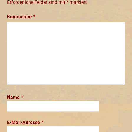
Erforderliche Felder sind mit
*
markiert
Kommentar
*
Name
*
E-Mail-Adresse
*