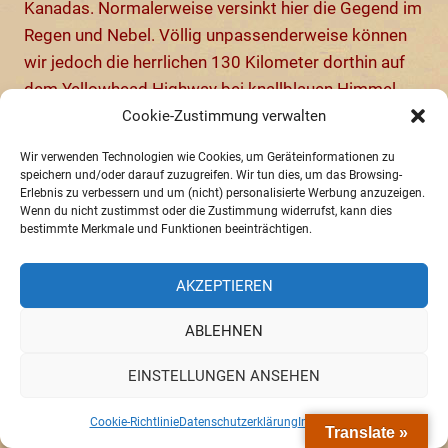
Kanadas. Normalerweise versinkt hier die Gegend im
Regen und Nebel. Völlig unpassenderweise können
wir jedoch die herrlichen 130 Kilometer dorthin auf
dem Yellowhead Highway bei knallblauen Himmel
und 20 Grad genießen. Ein echter Sommertag und T-
Cookie-Zustimmung verwalten
Shirtwetter. Genial, wir sind „lucky guys“.
Wir verwenden Technologien wie Cookies, um Geräteinformationen zu
speichern und/oder darauf zuzugreifen. Wir tun dies, um das Browsing-
Erlebnis zu verbessern und um (nicht) personalisierte Werbung anzuzeigen.
Am Skeena River
Wenn du nicht zustimmst oder die Zustimmung widerrufst, kann dies
bestimmte Merkmale und Funktionen beeinträchtigen.
Der Yellowhead Highway folgt dem breiten Skeena
River zum Meer. Hohe Berge säumen das
AKZEPTIEREN
fjordähnliche Flusstal, neben der Straße verläuft die
ABLEHNEN
Eisenbahnstrecke. Wir fühlen uns stark an den
heimatlichen Rhein zwischen Koblenz und Bingen
EINSTELLUNGEN ANSEHEN
erinnert, abgesehen davon, dass die Burgen und
Weinberge fehlen. Und natürlich, wie sollte es in
Cookie-Richtlinie
Datenschutzerklärung
Impressum
Translate »
Kanada anders sein, sind Berge und Fluss sehr viel