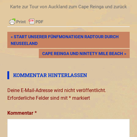
Karte zur Tour von Auckland zum Cape Reinga und zurück
Beitragsnavigation
VORHERIGER
START UNSERER FÜNFMONATIGEN RADTOUR DURCH
BEITRAG:
NEUSEELAND
NÄCHSTER
CAPE REINGA UND NINTETY MILE BEACH
BEITRAG:
KOMMENTAR HINTERLASSEN
Deine E-Mail-Adresse wird nicht veröffentlicht.
Erforderliche Felder sind mit
*
markiert
Kommentar
*