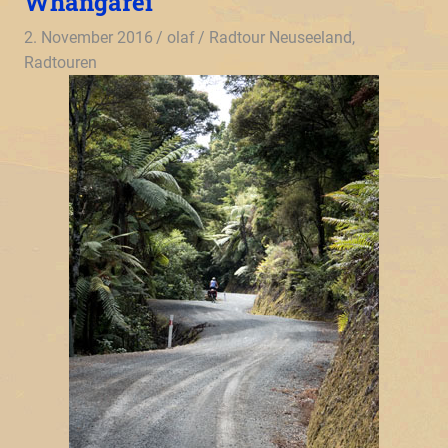
Whangarei
2. November 2016
olaf
Radtour Neuseeland
,
Radtouren