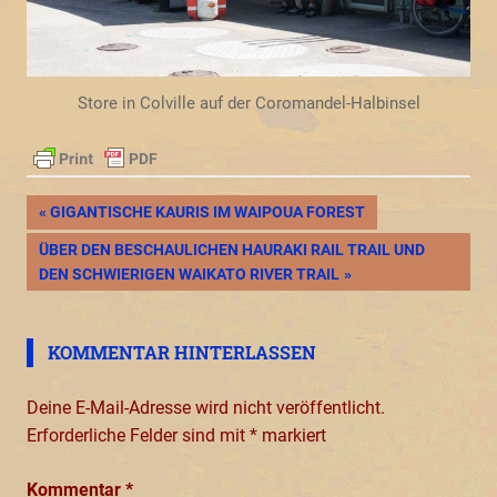
Store in Colville auf der Coromandel-Halbinsel
Beitragsnavigation
VORHERIGER
GIGANTISCHE KAURIS IM WAIPOUA FOREST
BEITRAG:
NÄCHSTER
ÜBER DEN BESCHAULICHEN HAURAKI RAIL TRAIL UND
BEITRAG:
DEN SCHWIERIGEN WAIKATO RIVER TRAIL
KOMMENTAR HINTERLASSEN
Deine E-Mail-Adresse wird nicht veröffentlicht.
Erforderliche Felder sind mit
*
markiert
Kommentar
*