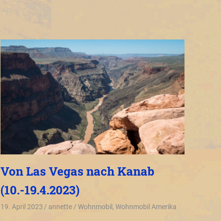
Von Las Vegas nach Kanab
(10.-19.4.2023)
19. April 2023
annette
Wohnmobil
,
Wohnmobil Amerika