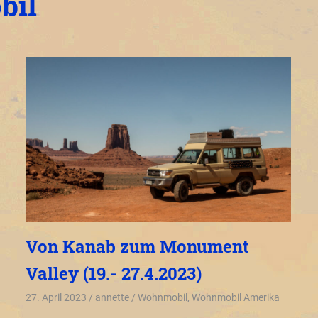
bil
Von Kanab zum Monument
Valley (19.- 27.4.2023)
27. April 2023
annette
Wohnmobil
,
Wohnmobil Amerika