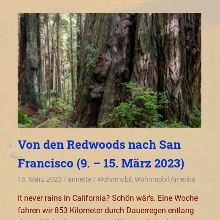
Von den Redwoods nach San
Francisco (9. – 15. März 2023)
15. März 2023
annette
Wohnmobil
,
Wohnmobil Amerika
It never rains in California? Schön wär‘s. Eine Woche
fahren wir 853 Kilometer durch Dauerregen entlang