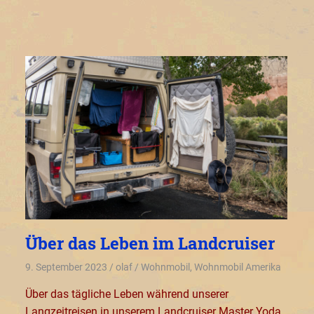
Über das Leben im Landcruiser
9. September 2023
olaf
Wohnmobil
,
Wohnmobil Amerika
Über das tägliche Leben während unserer
Langzeitreisen in unserem Landcruiser Master Yoda.