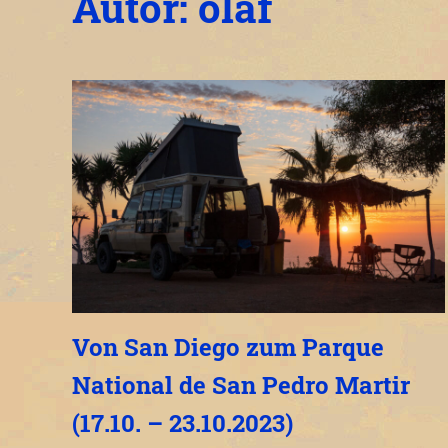
Autor:
olaf
Von San Diego zum Parque
National de San Pedro Martir
(17.10. – 23.10.2023)