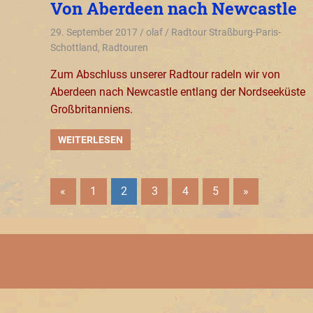
Von Aberdeen nach Newcastle
29. September 2017
olaf
Radtour Straßburg-Paris-
Schottland
,
Radtouren
Zum Abschluss unserer Radtour radeln wir von
Aberdeen nach Newcastle entlang der Nordseeküste
Großbritanniens.
WEITERLESEN
Seitennummerierung
Vorherige
Nächste
«
1
2
3
4
5
»
Beiträge
Beiträge
der
Beiträge