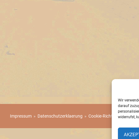
Wir verwend
darauf zuzug
personalisi
Impressum
»
Datenschutzerklaerung
»
Cookie-Richtlinie (EU)
widerrufst, 
AKZEP