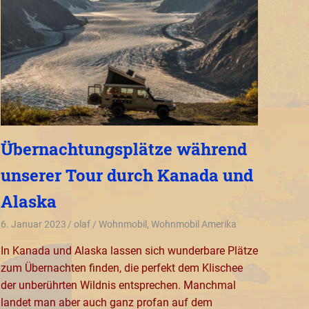
Übernachtungsplätze während
unserer Tour durch Kanada und
Alaska
6. Januar 2023
olaf
Wohnmobil
,
Wohnmobil Amerika
In Kanada und Alaska lassen sich wunderbare Plätze
zum Übernachten finden, die perfekt dem Klischee
der unberührten Wildnis entsprechen. Manchmal
landet man aber auch ganz profan auf dem