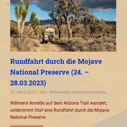
Rundfahrt durch die Mojave
National Preserve (24. –
28.03.2023)
28. März 2023
olaf
Wohnmobil
,
Wohnmobil Amerika
Während Annette auf dem Arizona Trail wandert,
unternimmt Olaf eine Rundfahrt durch die Mojave
National Preserve.